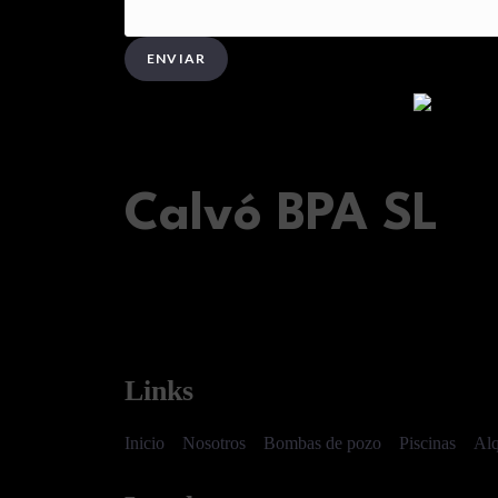
ENVIAR
Calvó BPA SL
Links
Inicio
Nosotros
Bombas de pozo
Piscinas
Alq