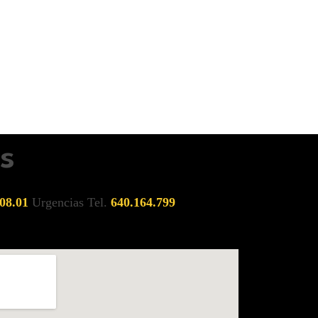
s
08.01
Urgencias Tel.
640.164.799