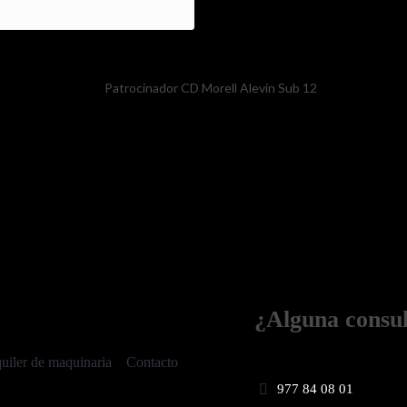
¿Alguna consu
uiler de maquinaria
Contacto
977 84 08 01