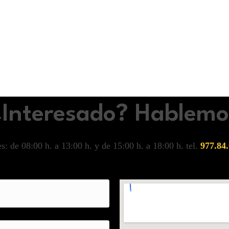
¿Interesado? Hablemo
s: de 08:00 h. a 13:00 h. y de 15:00 h. a 18:00 h. tel.
977.84.