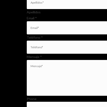
Apellidos
Email
*
Teléfono
*
Mensaje
*
Phone