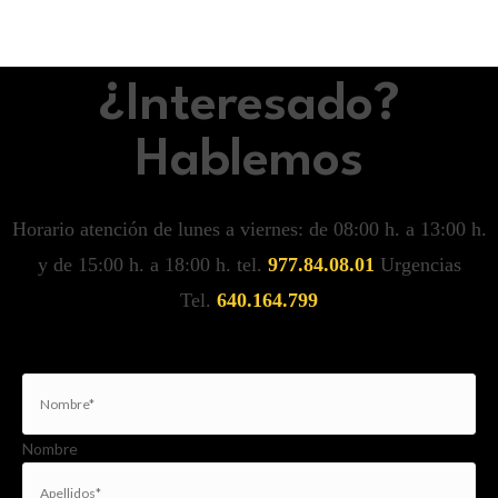
¿Interesado?
Hablemos
Horario atención de lunes a viernes: de 08:00 h. a 13:00 h.
y de 15:00 h. a 18:00 h. tel.
977.84.08.01
Urgencias
Tel.
640.164.799
Nombre