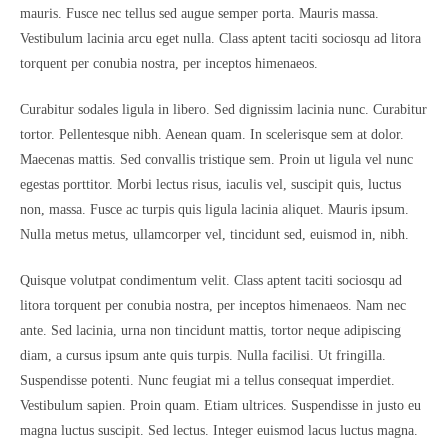
mauris. Fusce nec tellus sed augue semper porta. Mauris massa.
Vestibulum lacinia arcu eget nulla. Class aptent taciti sociosqu ad litora
torquent per conubia nostra, per inceptos himenaeos.
Curabitur sodales ligula in libero. Sed dignissim lacinia nunc. Curabitur
tortor. Pellentesque nibh. Aenean quam. In scelerisque sem at dolor.
Maecenas mattis. Sed convallis tristique sem. Proin ut ligula vel nunc
egestas porttitor. Morbi lectus risus, iaculis vel, suscipit quis, luctus
non, massa. Fusce ac turpis quis ligula lacinia aliquet. Mauris ipsum.
Nulla metus metus, ullamcorper vel, tincidunt sed, euismod in, nibh.
Quisque volutpat condimentum velit. Class aptent taciti sociosqu ad
litora torquent per conubia nostra, per inceptos himenaeos. Nam nec
ante. Sed lacinia, urna non tincidunt mattis, tortor neque adipiscing
diam, a cursus ipsum ante quis turpis. Nulla facilisi. Ut fringilla.
Suspendisse potenti. Nunc feugiat mi a tellus consequat imperdiet.
Vestibulum sapien. Proin quam. Etiam ultrices. Suspendisse in justo eu
magna luctus suscipit. Sed lectus. Integer euismod lacus luctus magna.