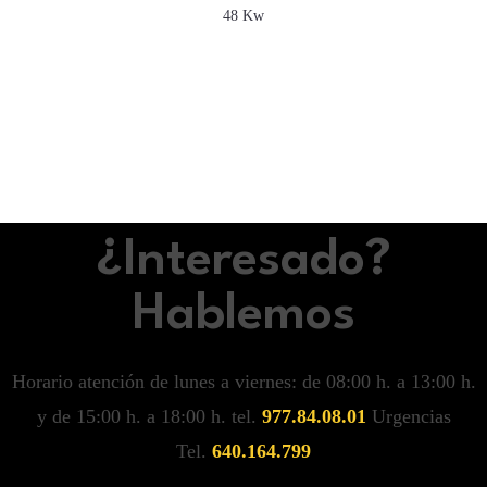
48 Kw
¿Interesado?
Hablemos
Horario atención de lunes a viernes: de 08:00 h. a 13:00 h.
y de 15:00 h. a 18:00 h. tel.
977.84.08.01
Urgencias
Tel.
640.164.799