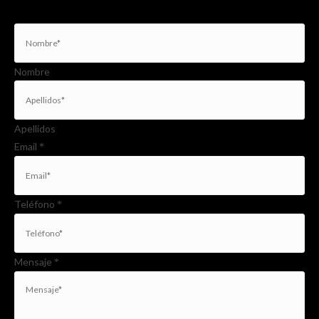
Nombre
Apellidos
Email
*
Teléfono
*
Mensaje
*