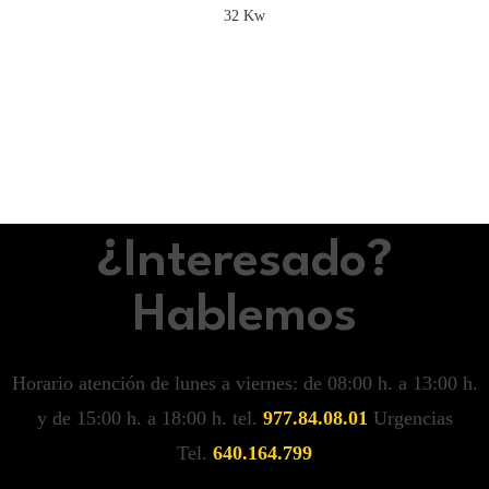
32 Kw
¿Interesado?
Hablemos
Horario atención de lunes a viernes: de 08:00 h. a 13:00 h.
y de 15:00 h. a 18:00 h. tel.
977.84.08.01
Urgencias
Tel.
640.164.799