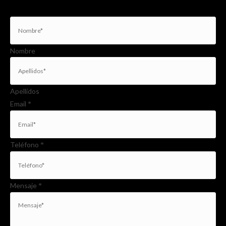
Nombre
Apellidos
Email
*
Teléfono
*
Mensaje
*