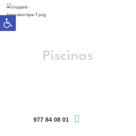
Abrir barra de herramientas
Calvó BPA SL
Piscinas
El Morell – Tarragona
Teléfono:
977 84 08 01